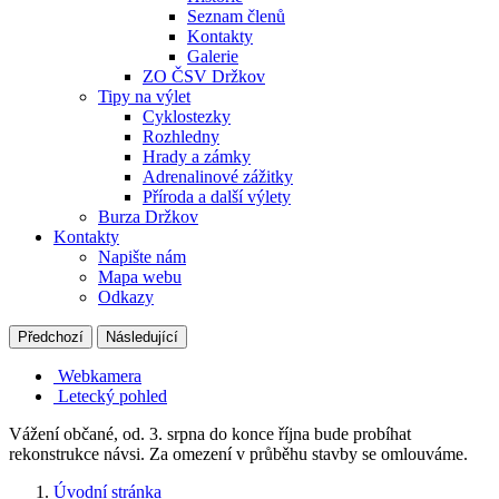
Seznam členů
Kontakty
Galerie
ZO ČSV Držkov
Tipy na výlet
Cyklostezky
Rozhledny
Hrady a zámky
Adrenalinové zážitky
Příroda a další výlety
Burza Držkov
Kontakty
Napište nám
Mapa webu
Odkazy
Předchozí
Následující
Webkamera
Letecký pohled
Vážení občané, od. 3. srpna do konce října bude probíhat
rekonstrukce návsi. Za omezení v průběhu stavby se omlouváme.
Úvodní stránka