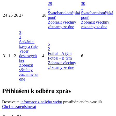
29
30
1
1
Svatobartolomějská
Svatobartolomějská
24
25
26
27
28
pouť
pouť
Zobrazit všechny
Zobrazit všechny
záznamy ze dne
záznamy ze dne
3
2
Setkání u
5
kávy a čaje
2
Večer
Fotbal - A tým
31
1
2
deskových
4
6
Fotbal - B tým
her
Zobrazit všechny
Zobrazit
záznamy ze dne
všechny
záznamy ze
dne
Přihlášení k odběru zpráv
Dostávejte
informace z našeho webu
prostřednictvím e-mailů
Chci se zaregistrovat