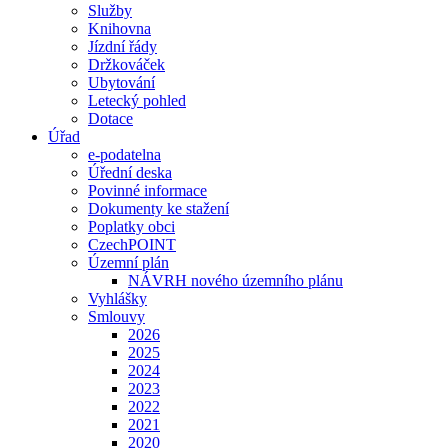
Služby
Knihovna
Jízdní řády
Držkováček
Ubytování
Letecký pohled
Dotace
Úřad
e-podatelna
Úřední deska
Povinné informace
Dokumenty ke stažení
Poplatky obci
CzechPOINT
Územní plán
NÁVRH nového územního plánu
Vyhlášky
Smlouvy
2026
2025
2024
2023
2022
2021
2020