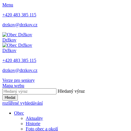
Menu
+420 483 385 115
drzkov@drzkov.cz
Držkov
Držkov
+420 483 385 115
drzkov@drzkov.cz
Verze pro seniory
Mapa webu
Hledaný výraz
Hledat
rozšířené vyhledávání
Obec
Aktuality
Historie
Foto obec a okolí