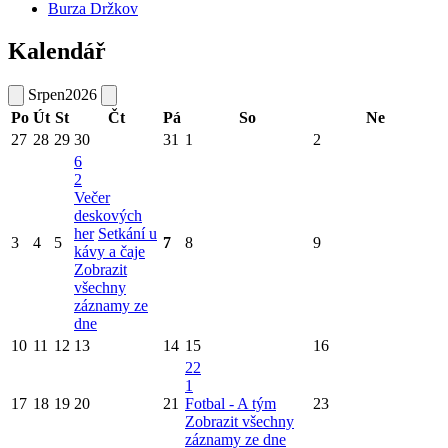
Burza Držkov
Kalendář
Srpen
2026
Po
Út
St
Čt
Pá
So
Ne
27
28
29
30
31
1
2
6
2
Večer
deskových
her
Setkání u
3
4
5
7
8
9
kávy a čaje
Zobrazit
všechny
záznamy ze
dne
10
11
12
13
14
15
16
22
1
17
18
19
20
21
Fotbal - A tým
23
Zobrazit všechny
záznamy ze dne