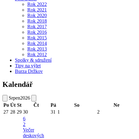
Rok 2022
Rok 2021
Rok 2020
Rok 2018
Rok 2017
Rok 2016
Rok 2015
Rok 2014
Rok 2013
Rok 2012
Spolky & sdružení
Tipy na výlet
Burza Držkov
Kalendář
Srpen
2026
Po
Út
St
Čt
Pá
So
Ne
27
28
29
30
31
1
2
6
2
Večer
deskových