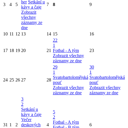
her
Setkání u
3
4
5
7
8
9
kávy a čaje
Zobrazit
všechny
záznamy ze
dne
10
11
12
13
14
15
16
22
1
17
18
19
20
21
Fotbal - A tým
23
Zobrazit všechny
záznamy ze dne
29
30
1
1
Svatobartolomějská
Svatobartolomějská
24
25
26
27
28
pouť
pouť
Zobrazit všechny
Zobrazit všechny
záznamy ze dne
záznamy ze dne
3
2
Setkání u
5
kávy a čaje
2
Večer
Fotbal - A tým
31
1
2
deskových
4
6
Fotbal - B tým