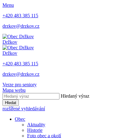
Menu
+420 483 385 115
drzkov@drzkov.cz
Držkov
Držkov
+420 483 385 115
drzkov@drzkov.cz
Verze pro seniory
Mapa webu
Hledaný výraz
Hledat
rozšířené vyhledávání
Obec
Aktuality
Historie
Foto obec a okolí