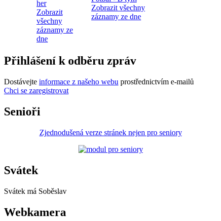
her
Zobrazit všechny
Zobrazit
záznamy ze dne
všechny
záznamy ze
dne
Přihlášení k odběru zpráv
Dostávejte
informace z našeho webu
prostřednictvím e-mailů
Chci se zaregistrovat
Senioři
Zjednodušená verze stránek nejen pro seniory
Svátek
Svátek má
Soběslav
Webkamera