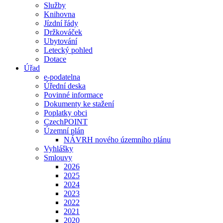
Služby
Knihovna
Jízdní řády
Držkováček
Ubytování
Letecký pohled
Dotace
Úřad
e-podatelna
Úřední deska
Povinné informace
Dokumenty ke stažení
Poplatky obci
CzechPOINT
Územní plán
NÁVRH nového územního plánu
Vyhlášky
Smlouvy
2026
2025
2024
2023
2022
2021
2020