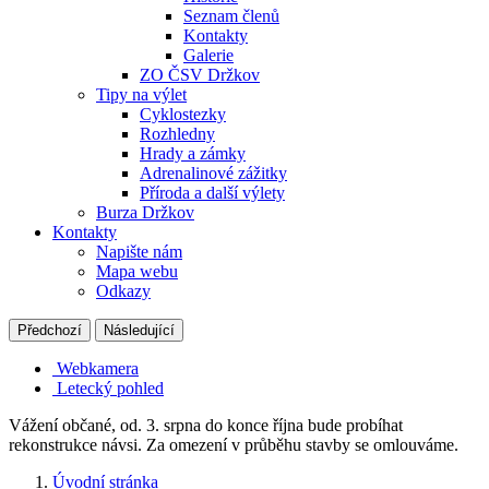
Seznam členů
Kontakty
Galerie
ZO ČSV Držkov
Tipy na výlet
Cyklostezky
Rozhledny
Hrady a zámky
Adrenalinové zážitky
Příroda a další výlety
Burza Držkov
Kontakty
Napište nám
Mapa webu
Odkazy
Předchozí
Následující
Webkamera
Letecký pohled
Vážení občané, od. 3. srpna do konce října bude probíhat
rekonstrukce návsi. Za omezení v průběhu stavby se omlouváme.
Úvodní stránka