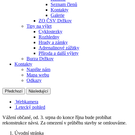
Seznam členů
Kontakty
Galerie
ZO ČSV Držkov
Tipy na výlet
Cyklostezky
Rozhledny
Hrady a zámky
Adrenalinové zážitky
Příroda a další výlety
Burza Držkov
Kontakty
Napište nám
Mapa webu
Odkazy
Předchozí
Následující
Webkamera
Letecký pohled
Vážení občané, od. 3. srpna do konce října bude probíhat
rekonstrukce návsi. Za omezení v průběhu stavby se omlouváme.
Úvodní stránka