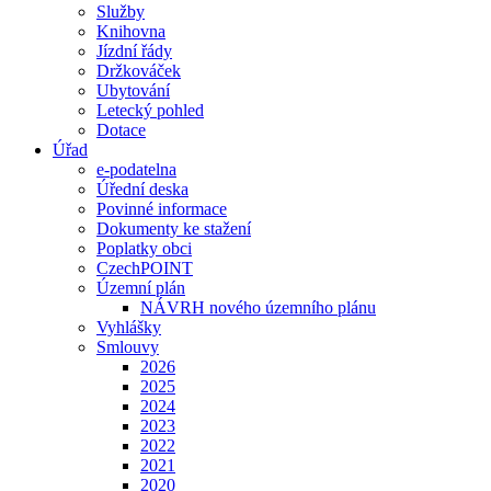
Služby
Knihovna
Jízdní řády
Držkováček
Ubytování
Letecký pohled
Dotace
Úřad
e-podatelna
Úřední deska
Povinné informace
Dokumenty ke stažení
Poplatky obci
CzechPOINT
Územní plán
NÁVRH nového územního plánu
Vyhlášky
Smlouvy
2026
2025
2024
2023
2022
2021
2020