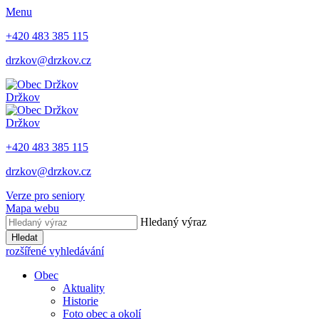
Menu
+420 483 385 115
drzkov@drzkov.cz
Držkov
Držkov
+420 483 385 115
drzkov@drzkov.cz
Verze pro seniory
Mapa webu
Hledaný výraz
Hledat
rozšířené vyhledávání
Obec
Aktuality
Historie
Foto obec a okolí