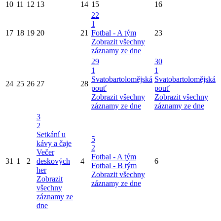
10
11
12
13
14
15
16
22
1
17
18
19
20
21
Fotbal - A tým
23
Zobrazit všechny
záznamy ze dne
29
30
1
1
Svatobartolomějská
Svatobartolomějská
24
25
26
27
28
pouť
pouť
Zobrazit všechny
Zobrazit všechny
záznamy ze dne
záznamy ze dne
3
2
Setkání u
5
kávy a čaje
2
Večer
Fotbal - A tým
31
1
2
deskových
4
6
Fotbal - B tým
her
Zobrazit všechny
Zobrazit
záznamy ze dne
všechny
záznamy ze
dne