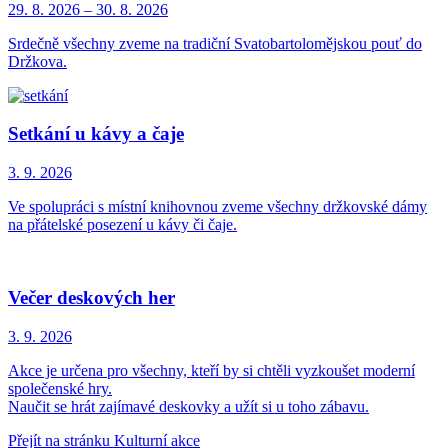
29. 8.
2026
–
30. 8.
2026
Srdečně všechny zveme na tradiční Svatobartolomějskou pouť do
Držkova.
Setkání u kávy a čaje
3. 9.
2026
Ve spolupráci s místní knihovnou zveme všechny držkovské dámy
na přátelské posezení u kávy či čaje.
Večer deskových her
3. 9.
2026
Akce je určena pro všechny, kteří by si chtěli vyzkoušet moderní
společenské hry.
Naučit se hrát zajímavé deskovky a užít si u toho zábavu.
Přejít na stránku Kulturní akce