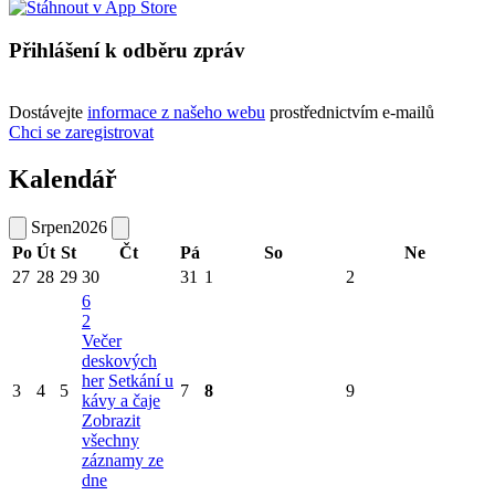
Přihlášení k odběru zpráv
Dostávejte
informace z našeho webu
prostřednictvím e-mailů
Chci se zaregistrovat
Kalendář
Srpen
2026
Po
Út
St
Čt
Pá
So
Ne
27
28
29
30
31
1
2
6
2
Večer
deskových
her
Setkání u
3
4
5
7
8
9
kávy a čaje
Zobrazit
všechny
záznamy ze
dne