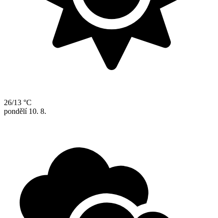
26/13 °C
pondělí
10. 8.