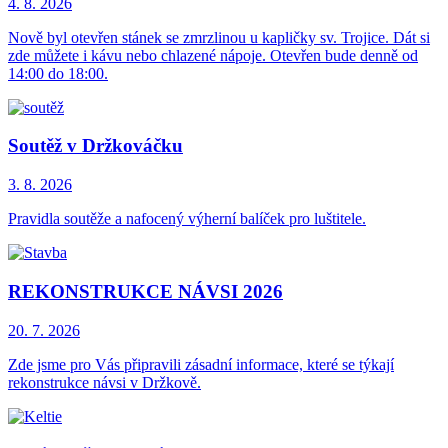
4. 8.
2026
Nově byl otevřen stánek se zmrzlinou u kapličky sv. Trojice. Dát si
zde můžete i kávu nebo chlazené nápoje. Otevřen bude denně od
14:00 do 18:00.
Soutěž v Držkováčku
3. 8.
2026
Pravidla soutěže a nafocený výherní balíček pro luštitele.
REKONSTRUKCE NÁVSI 2026
20. 7.
2026
Zde jsme pro Vás připravili zásadní informace, které se týkají
rekonstrukce návsi v Držkově.