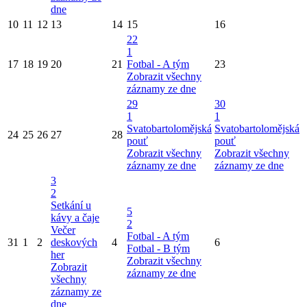
dne
10
11
12
13
14
15
16
22
1
17
18
19
20
21
Fotbal - A tým
23
Zobrazit všechny
záznamy ze dne
29
30
1
1
Svatobartolomějská
Svatobartolomějská
24
25
26
27
28
pouť
pouť
Zobrazit všechny
Zobrazit všechny
záznamy ze dne
záznamy ze dne
3
2
Setkání u
5
kávy a čaje
2
Večer
Fotbal - A tým
31
1
2
deskových
4
6
Fotbal - B tým
her
Zobrazit všechny
Zobrazit
záznamy ze dne
všechny
záznamy ze
dne