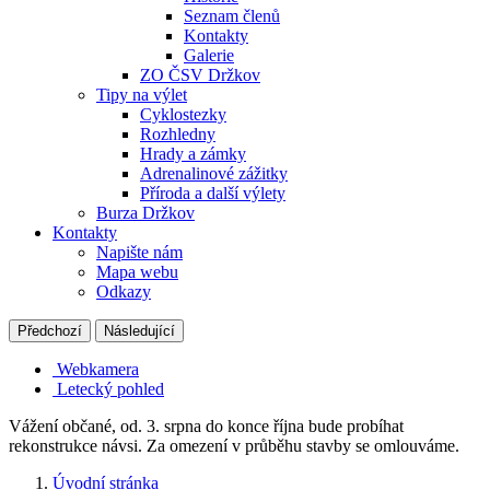
Seznam členů
Kontakty
Galerie
ZO ČSV Držkov
Tipy na výlet
Cyklostezky
Rozhledny
Hrady a zámky
Adrenalinové zážitky
Příroda a další výlety
Burza Držkov
Kontakty
Napište nám
Mapa webu
Odkazy
Předchozí
Následující
Webkamera
Letecký pohled
Vážení občané, od. 3. srpna do konce října bude probíhat
rekonstrukce návsi. Za omezení v průběhu stavby se omlouváme.
Úvodní stránka