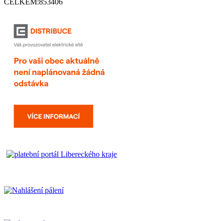
CELKEM:
853406