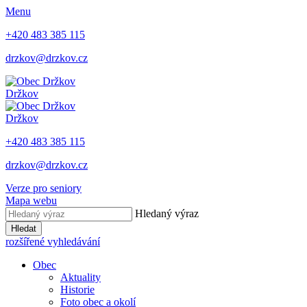
Menu
+420 483 385 115
drzkov@drzkov.cz
Držkov
Držkov
+420 483 385 115
drzkov@drzkov.cz
Verze pro seniory
Mapa webu
Hledaný výraz
Hledat
rozšířené vyhledávání
Obec
Aktuality
Historie
Foto obec a okolí