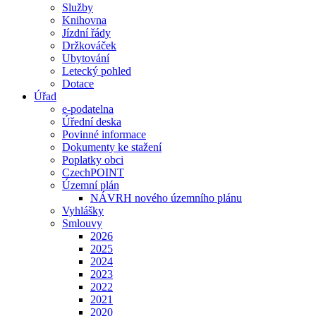
Služby
Knihovna
Jízdní řády
Držkováček
Ubytování
Letecký pohled
Dotace
Úřad
e-podatelna
Úřední deska
Povinné informace
Dokumenty ke stažení
Poplatky obci
CzechPOINT
Územní plán
NÁVRH nového územního plánu
Vyhlášky
Smlouvy
2026
2025
2024
2023
2022
2021
2020