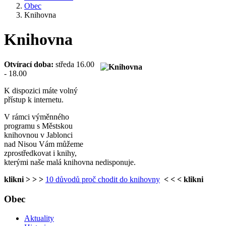
Obec
Knihovna
Knihovna
Otvírací doba:
středa 16.00
- 18.00
K dispozici máte volný
přístup k internetu.
V rámci výměnného
programu s Městskou
knihovnou v Jablonci
nad Nisou Vám můžeme
zprostředkovat i knihy,
kterými naše malá knihovna nedisponuje.
klikni > > >
10 důvodů proč chodit do knihovny
< < < klikni
Obec
Aktuality