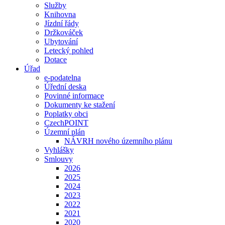
Služby
Knihovna
Jízdní řády
Držkováček
Ubytování
Letecký pohled
Dotace
Úřad
e-podatelna
Úřední deska
Povinné informace
Dokumenty ke stažení
Poplatky obci
CzechPOINT
Územní plán
NÁVRH nového územního plánu
Vyhlášky
Smlouvy
2026
2025
2024
2023
2022
2021
2020