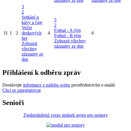
záznamy ze dne
záznamy ze dne
3
2
Setkání u
5
kávy a čaje
2
Večer
Fotbal - A tým
31
1
2
deskových
4
6
Fotbal - B tým
her
Zobrazit všechny
Zobrazit
záznamy ze dne
všechny
záznamy ze
dne
Přihlášení k odběru zpráv
Dostávejte
informace z našeho webu
prostřednictvím e-mailů
Chci se zaregistrovat
Senioři
Zjednodušená verze stránek nejen pro seniory