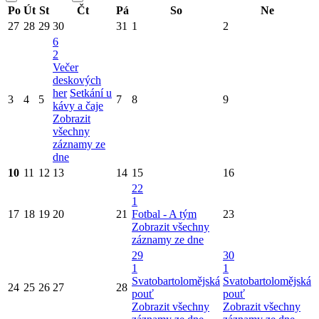
Po
Út
St
Čt
Pá
So
Ne
27
28
29
30
31
1
2
6
2
Večer
deskových
her
Setkání u
3
4
5
7
8
9
kávy a čaje
Zobrazit
všechny
záznamy ze
dne
10
11
12
13
14
15
16
22
1
17
18
19
20
21
Fotbal - A tým
23
Zobrazit všechny
záznamy ze dne
29
30
1
1
Svatobartolomějská
Svatobartolomějská
24
25
26
27
28
pouť
pouť
Zobrazit všechny
Zobrazit všechny