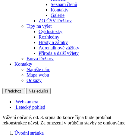
Seznam členů
Kontakty
Galerie
ZO ČSV Držkov
Tipy na výlet
Cyklostezky
Rozhledny
Hrady a zámky
Adrenalinové zážitky
Příroda a další výlety
Burza Držkov
Kontakty
Napište nám
Mapa webu
Odkazy
Předchozí
Následující
Webkamera
Letecký pohled
Vážení občané, od. 3. srpna do konce října bude probíhat
rekonstrukce návsi. Za omezení v průběhu stavby se omlouváme.
Úvodní stránka