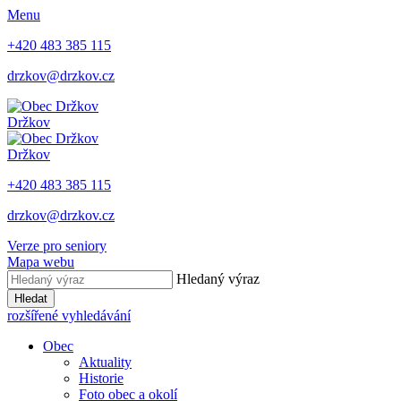
Menu
+420 483 385 115
drzkov@drzkov.cz
Držkov
Držkov
+420 483 385 115
drzkov@drzkov.cz
Verze pro seniory
Mapa webu
Hledaný výraz
Hledat
rozšířené vyhledávání
Obec
Aktuality
Historie
Foto obec a okolí