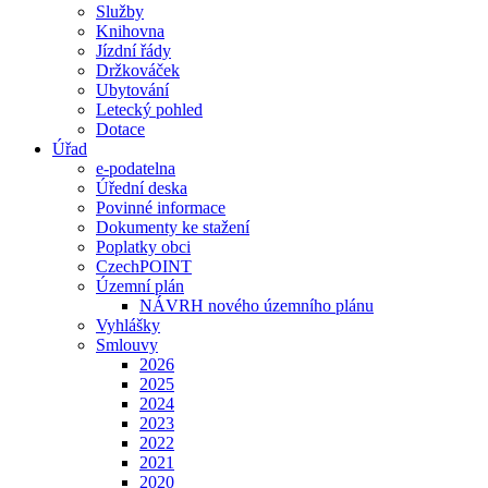
Služby
Knihovna
Jízdní řády
Držkováček
Ubytování
Letecký pohled
Dotace
Úřad
e-podatelna
Úřední deska
Povinné informace
Dokumenty ke stažení
Poplatky obci
CzechPOINT
Územní plán
NÁVRH nového územního plánu
Vyhlášky
Smlouvy
2026
2025
2024
2023
2022
2021
2020