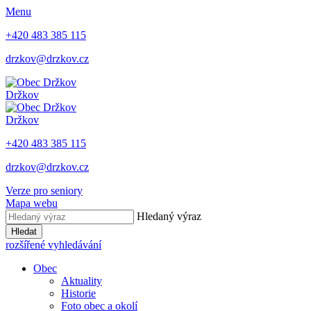
Menu
+420 483 385 115
drzkov@drzkov.cz
Držkov
Držkov
+420 483 385 115
drzkov@drzkov.cz
Verze pro seniory
Mapa webu
Hledaný výraz
Hledat
rozšířené vyhledávání
Obec
Aktuality
Historie
Foto obec a okolí