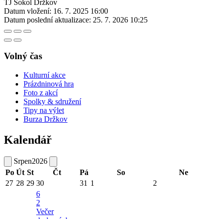
TJ Sokol Držkov
Datum vložení:
16. 7. 2025 16:00
Datum poslední aktualizace:
25. 7. 2026 10:25
Volný čas
Kulturní akce
Prázdninová hra
Foto z akcí
Spolky & sdružení
Tipy na výlet
Burza Držkov
Kalendář
Srpen
2026
Po
Út
St
Čt
Pá
So
Ne
27
28
29
30
31
1
2
6
2
Večer