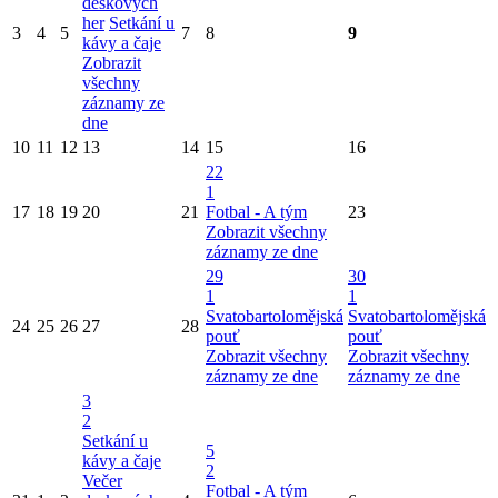
deskových
her
Setkání u
3
4
5
7
8
9
kávy a čaje
Zobrazit
všechny
záznamy ze
dne
10
11
12
13
14
15
16
22
1
17
18
19
20
21
Fotbal - A tým
23
Zobrazit všechny
záznamy ze dne
29
30
1
1
Svatobartolomějská
Svatobartolomějská
24
25
26
27
28
pouť
pouť
Zobrazit všechny
Zobrazit všechny
záznamy ze dne
záznamy ze dne
3
2
Setkání u
5
kávy a čaje
2
Večer
Fotbal - A tým