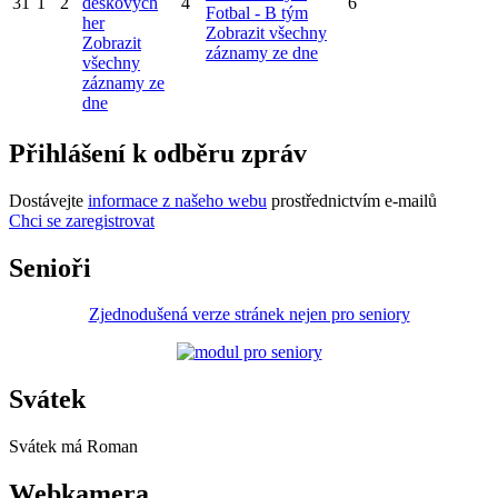
31
1
2
deskových
4
6
Fotbal - B tým
her
Zobrazit všechny
Zobrazit
záznamy ze dne
všechny
záznamy ze
dne
Přihlášení k odběru zpráv
Dostávejte
informace z našeho webu
prostřednictvím e-mailů
Chci se zaregistrovat
Senioři
Zjednodušená verze stránek nejen pro seniory
Svátek
Svátek má
Roman
Webkamera