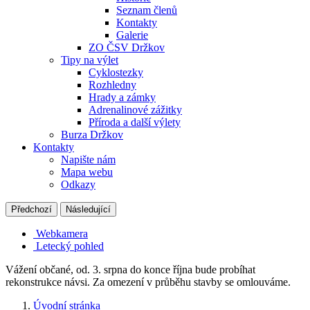
Seznam členů
Kontakty
Galerie
ZO ČSV Držkov
Tipy na výlet
Cyklostezky
Rozhledny
Hrady a zámky
Adrenalinové zážitky
Příroda a další výlety
Burza Držkov
Kontakty
Napište nám
Mapa webu
Odkazy
Předchozí
Následující
Webkamera
Letecký pohled
Vážení občané, od. 3. srpna do konce října bude probíhat
rekonstrukce návsi. Za omezení v průběhu stavby se omlouváme.
Úvodní stránka