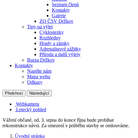
Seznam členů
Kontakty
Galerie
ZO ČSV Držkov
Tipy na výlet
Cyklostezky
Rozhledny
Hrady a zámky
Adrenalinové zážitky
Příroda a další výlety
Burza Držkov
Kontakty
Napište nám
Mapa webu
Odkazy
Předchozí
Následující
Webkamera
Letecký pohled
Vážení občané, od. 3. srpna do konce října bude probíhat
rekonstrukce návsi. Za omezení v průběhu stavby se omlouváme.
Úvodní stránka