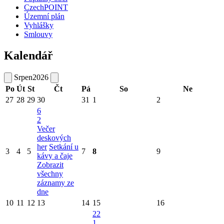
CzechPOINT
Územní plán
Vyhlášky
Smlouvy
Kalendář
Srpen
2026
Po
Út
St
Čt
Pá
So
Ne
27
28
29
30
31
1
2
6
2
Večer
deskových
her
Setkání u
3
4
5
7
8
9
kávy a čaje
Zobrazit
všechny
záznamy ze
dne
10
11
12
13
14
15
16
22
1