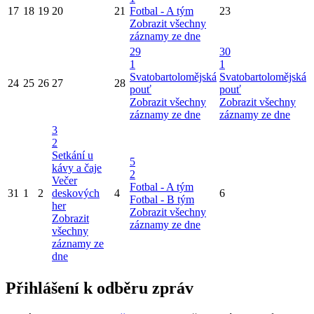
17
18
19
20
21
Fotbal - A tým
23
Zobrazit všechny
záznamy ze dne
29
30
1
1
Svatobartolomějská
Svatobartolomějská
24
25
26
27
28
pouť
pouť
Zobrazit všechny
Zobrazit všechny
záznamy ze dne
záznamy ze dne
3
2
Setkání u
5
kávy a čaje
2
Večer
Fotbal - A tým
31
1
2
deskových
4
6
Fotbal - B tým
her
Zobrazit všechny
Zobrazit
záznamy ze dne
všechny
záznamy ze
dne
Přihlášení k odběru zpráv