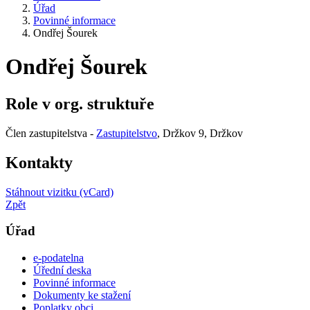
Úřad
Povinné informace
Ondřej Šourek
Ondřej Šourek
Role v org. struktuře
Člen zastupitelstva -
Zastupitelstvo
, Držkov 9, Držkov
Kontakty
Stáhnout vizitku (vCard)
Zpět
Úřad
e-podatelna
Úřední deska
Povinné informace
Dokumenty ke stažení
Poplatky obci