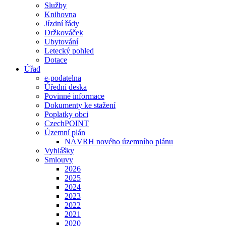
Služby
Knihovna
Jízdní řády
Držkováček
Ubytování
Letecký pohled
Dotace
Úřad
e-podatelna
Úřední deska
Povinné informace
Dokumenty ke stažení
Poplatky obci
CzechPOINT
Územní plán
NÁVRH nového územního plánu
Vyhlášky
Smlouvy
2026
2025
2024
2023
2022
2021
2020