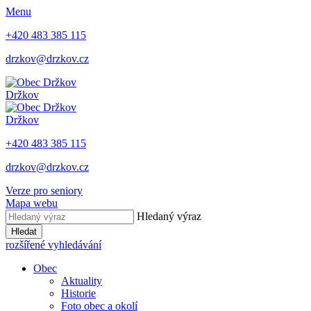
Menu
+420 483 385 115
drzkov@drzkov.cz
Držkov
Držkov
+420 483 385 115
drzkov@drzkov.cz
Verze pro seniory
Mapa webu
Hledaný výraz
Hledat
rozšířené vyhledávání
Obec
Aktuality
Historie
Foto obec a okolí