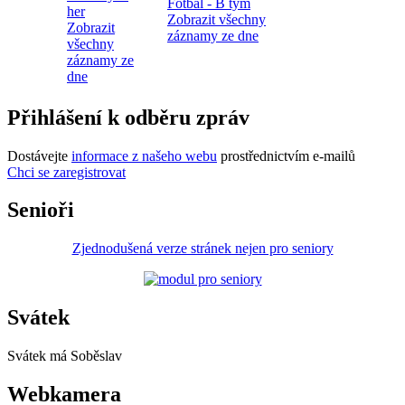
Fotbal - B tým
her
Zobrazit všechny
Zobrazit
záznamy ze dne
všechny
záznamy ze
dne
Přihlášení k odběru zpráv
Dostávejte
informace z našeho webu
prostřednictvím e-mailů
Chci se zaregistrovat
Senioři
Zjednodušená verze stránek nejen pro seniory
Svátek
Svátek má
Soběslav
Webkamera