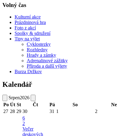
Volný čas
Kulturní akce
Prázdninová hra
Foto z akcí
Spolky & sdružení
Tipy na výlet
Cyklostezky
Rozhledny
Hrady a zámky
Adrenalinové zážitky
Příroda a další výlety
Burza Držkov
Kalendář
Srpen
2026
Po
Út
St
Čt
Pá
So
Ne
27
28
29
30
31
1
2
6
2
Večer
deskových