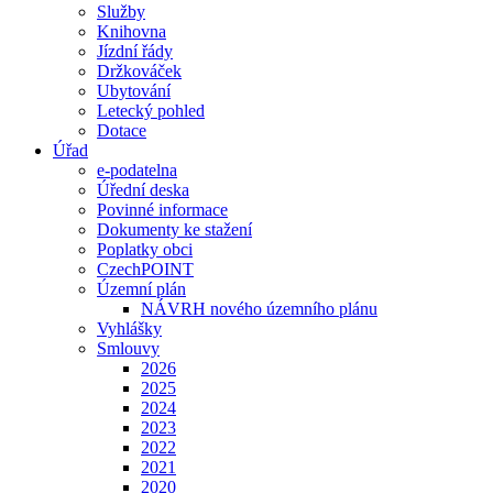
Služby
Knihovna
Jízdní řády
Držkováček
Ubytování
Letecký pohled
Dotace
Úřad
e-podatelna
Úřední deska
Povinné informace
Dokumenty ke stažení
Poplatky obci
CzechPOINT
Územní plán
NÁVRH nového územního plánu
Vyhlášky
Smlouvy
2026
2025
2024
2023
2022
2021
2020