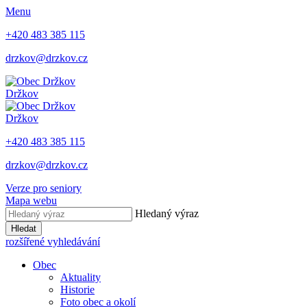
Menu
+420 483 385 115
drzkov@drzkov.cz
Držkov
Držkov
+420 483 385 115
drzkov@drzkov.cz
Verze pro seniory
Mapa webu
Hledaný výraz
Hledat
rozšířené vyhledávání
Obec
Aktuality
Historie
Foto obec a okolí