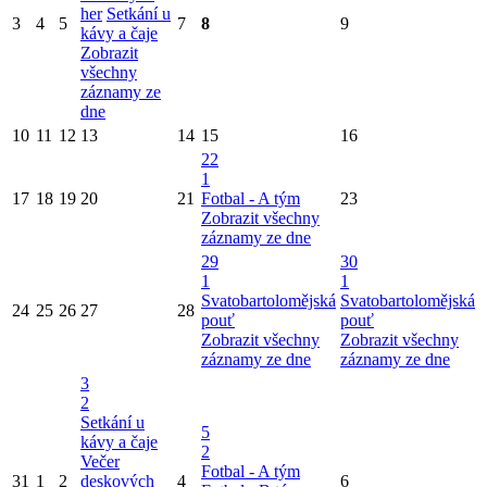
her
Setkání u
3
4
5
7
8
9
kávy a čaje
Zobrazit
všechny
záznamy ze
dne
10
11
12
13
14
15
16
22
1
17
18
19
20
21
Fotbal - A tým
23
Zobrazit všechny
záznamy ze dne
29
30
1
1
Svatobartolomějská
Svatobartolomějská
24
25
26
27
28
pouť
pouť
Zobrazit všechny
Zobrazit všechny
záznamy ze dne
záznamy ze dne
3
2
Setkání u
5
kávy a čaje
2
Večer
Fotbal - A tým
31
1
2
deskových
4
6