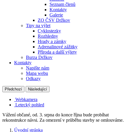
Seznam členů
Kontakty
Galerie
ZO ČSV Držkov
Tipy na výlet
Cyklostezky
Rozhledny
Hrady a zámky
Adrenalinové zážitky
Příroda a další výlety
Burza Držkov
Kontakty
Napište nám
Mapa webu
Odkazy
Předchozí
Následující
Webkamera
Letecký pohled
Vážení občané, od. 3. srpna do konce října bude probíhat
rekonstrukce návsi. Za omezení v průběhu stavby se omlouváme.
Úvodní stránka