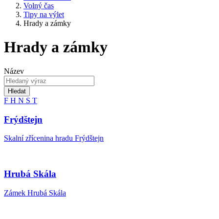
Volný čas
Tipy na výlet
Hrady a zámky
Hrady a zámky
Název
Hledat
F
H
N
S
T
Frýdštejn
Skalní zřícenina hradu Frýdštejn
Hrubá Skála
Zámek Hrubá Skála