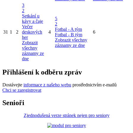
3
2
Setkání u
5
kávy a čaje
2
Večer
Fotbal - A tým
31
1
2
deskových
4
6
Fotbal - B tým
her
Zobrazit všechny
Zobrazit
záznamy ze dne
všechny
záznamy ze
dne
Přihlášení k odběru zpráv
Dostávejte
informace z našeho webu
prostřednictvím e-mailů
Chci se zaregistrovat
Senioři
Zjednodušená verze stránek nejen pro seniory