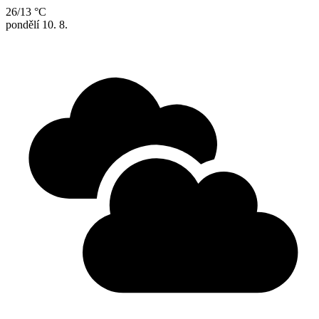
26/13 °C
pondělí
10. 8.