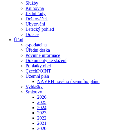
Služby
Knihovna
Jízdní řády
Držkováček
Ubytování
Letecký pohled
Dotace
Úřad
e-podatelna
Úřední deska
Povinné informace
Dokumenty ke stažení
Poplatky obci
CzechPOINT
Územní plán
NÁVRH nového územního plánu
Vyhlášky
Smlouvy
2026
2025
2024
2023
2022
2021
2020