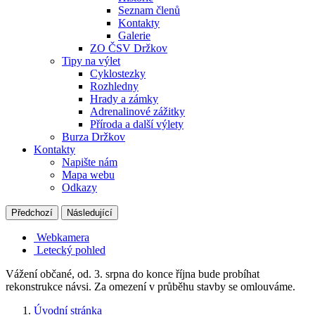
Seznam členů
Kontakty
Galerie
ZO ČSV Držkov
Tipy na výlet
Cyklostezky
Rozhledny
Hrady a zámky
Adrenalinové zážitky
Příroda a další výlety
Burza Držkov
Kontakty
Napište nám
Mapa webu
Odkazy
Předchozí
Následující
Webkamera
Letecký pohled
Vážení občané, od. 3. srpna do konce října bude probíhat
rekonstrukce návsi. Za omezení v průběhu stavby se omlouváme.
Úvodní stránka