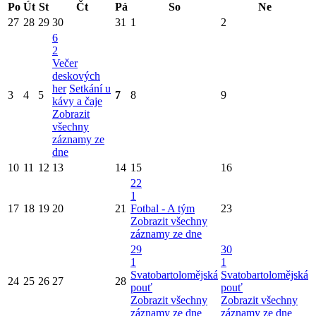
Po
Út
St
Čt
Pá
So
Ne
27
28
29
30
31
1
2
6
2
Večer
deskových
her
Setkání u
3
4
5
7
8
9
kávy a čaje
Zobrazit
všechny
záznamy ze
dne
10
11
12
13
14
15
16
22
1
17
18
19
20
21
Fotbal - A tým
23
Zobrazit všechny
záznamy ze dne
29
30
1
1
Svatobartolomějská
Svatobartolomějská
24
25
26
27
28
pouť
pouť
Zobrazit všechny
Zobrazit všechny
záznamy ze dne
záznamy ze dne