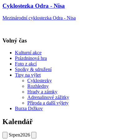
Cyklostezka Odra - Nisa
Mezinárodní cyklostezka Odra - Nisa
Volný čas
Kulturní akce
Prázdninová hra
Foto z akcí
Spolky & sdružení
Tipy na výlet
Cyklostezky
Rozhledny
Hrady a zámky
Adrenalinové zážitky
Příroda a další výlety
Burza Držkov
Kalendář
Srpen
2026