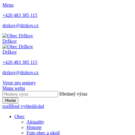
Menu
+420 483 385 115
drzkov@drzkov.cz
Držkov
Držkov
+420 483 385 115
drzkov@drzkov.cz
Verze pro seniory
Mapa webu
Hledaný výraz
Hledat
rozšířené vyhledávání
Obec
Aktuality
Historie
Foto obec a okolí