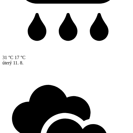
31 °C
17 °C
úterý
11. 8.