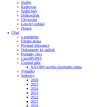
Služby
Knihovna
Jízdní řády
Držkováček
Ubytování
Letecký pohled
Dotace
Úřad
e-podatelna
Úřední deska
Povinné informace
Dokumenty ke stažení
Poplatky obci
CzechPOINT
Územní plán
NÁVRH nového územního plánu
Vyhlášky
Smlouvy
2026
2025
2024
2023
2022
2021
2020