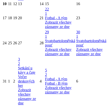
10
11
12
13
14
15
16
22
1
17
18
19
20
21
Fotbal - A tým
23
Zobrazit všechny
záznamy ze dne
29
30
1
1
Svatobartolomějská
Svatobartolomějská
24
25
26
27
28
pouť
pouť
Zobrazit všechny
Zobrazit všechny
záznamy ze dne
záznamy ze dne
3
2
Setkání u
5
kávy a čaje
2
Večer
Fotbal - A tým
31
1
2
deskových
4
6
Fotbal - B tým
her
Zobrazit všechny
Zobrazit
záznamy ze dne
všechny
záznamy ze
dne