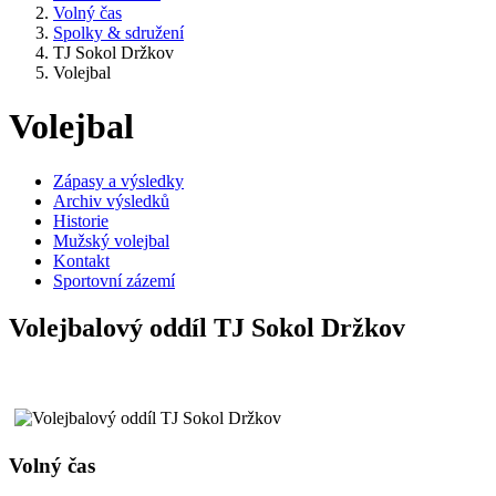
Volný čas
Spolky & sdružení
TJ Sokol Držkov
Volejbal
Volejbal
Zápasy a výsledky
Archiv výsledků
Historie
Mužský volejbal
Kontakt
Sportovní zázemí
Volejbalový oddíl TJ Sokol Držkov
Volný čas