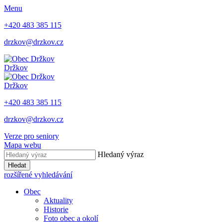
Menu
+420 483 385 115
drzkov@drzkov.cz
Držkov
Držkov
+420 483 385 115
drzkov@drzkov.cz
Verze pro seniory
Mapa webu
Hledaný výraz
Hledat
rozšířené vyhledávání
Obec
Aktuality
Historie
Foto obec a okolí