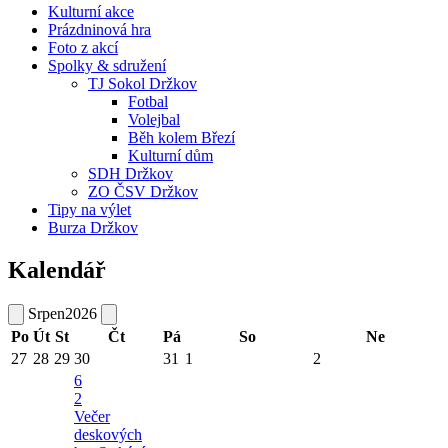
Kulturní akce
Prázdninová hra
Foto z akcí
Spolky & sdružení
TJ Sokol Držkov
Fotbal
Volejbal
Běh kolem Březí
Kulturní dům
SDH Držkov
ZO ČSV Držkov
Tipy na výlet
Burza Držkov
Kalendář
Srpen
2026
Po
Út
St
Čt
Pá
So
Ne
27
28
29
30
31
1
2
6
2
Večer
deskových