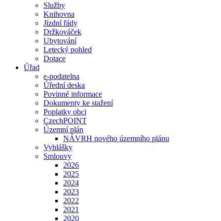
Služby
Knihovna
Jízdní řády
Držkováček
Ubytování
Letecký pohled
Dotace
Úřad
e-podatelna
Úřední deska
Povinné informace
Dokumenty ke stažení
Poplatky obci
CzechPOINT
Územní plán
NÁVRH nového územního plánu
Vyhlášky
Smlouvy
2026
2025
2024
2023
2022
2021
2020