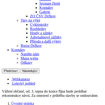
Seznam členů
Kontakty
Galerie
ZO ČSV Držkov
Tipy na výlet
Cyklostezky
Rozhledny
Hrady a zámky
Adrenalinové zážitky
Příroda a další výlety
Burza Držkov
Kontakty
Napište nám
Mapa webu
Odkazy
Předchozí
Následující
Webkamera
Letecký pohled
Vážení občané, od. 3. srpna do konce října bude probíhat
rekonstrukce návsi. Za omezení v průběhu stavby se omlouváme.
Úvodní stránka