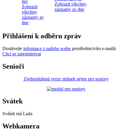
her
Zobrazit všechny
Zobrazit
záznamy ze dne
všechny
záznamy ze
dne
Přihlášení k odběru zpráv
Dostávejte
informace z našeho webu
prostřednictvím e-mailů
Chci se zaregistrovat
Senioři
Zjednodušená verze stránek nejen pro seniory
Svátek
Svátek má
Lada
Webkamera