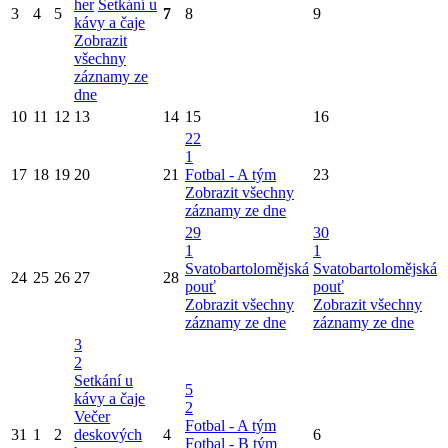
her
Setkání u
3
4
5
7
8
9
kávy a čaje
Zobrazit
všechny
záznamy ze
dne
10
11
12
13
14
15
16
22
1
17
18
19
20
21
Fotbal - A tým
23
Zobrazit všechny
záznamy ze dne
29
30
1
1
Svatobartolomějská
Svatobartolomějská
24
25
26
27
28
pouť
pouť
Zobrazit všechny
Zobrazit všechny
záznamy ze dne
záznamy ze dne
3
2
Setkání u
5
kávy a čaje
2
Večer
Fotbal - A tým
31
1
2
deskových
4
6
Fotbal - B tým