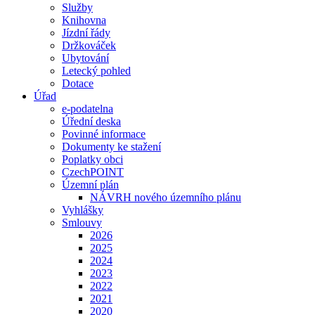
Služby
Knihovna
Jízdní řády
Držkováček
Ubytování
Letecký pohled
Dotace
Úřad
e-podatelna
Úřední deska
Povinné informace
Dokumenty ke stažení
Poplatky obci
CzechPOINT
Územní plán
NÁVRH nového územního plánu
Vyhlášky
Smlouvy
2026
2025
2024
2023
2022
2021
2020