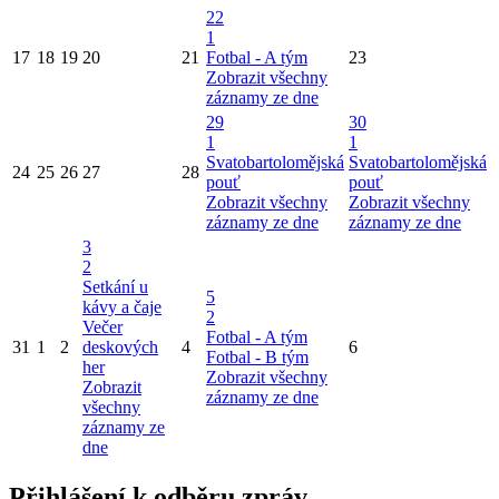
22
1
17
18
19
20
21
Fotbal - A tým
23
Zobrazit všechny
záznamy ze dne
29
30
1
1
Svatobartolomějská
Svatobartolomějská
24
25
26
27
28
pouť
pouť
Zobrazit všechny
Zobrazit všechny
záznamy ze dne
záznamy ze dne
3
2
Setkání u
5
kávy a čaje
2
Večer
Fotbal - A tým
31
1
2
deskových
4
6
Fotbal - B tým
her
Zobrazit všechny
Zobrazit
záznamy ze dne
všechny
záznamy ze
dne
Přihlášení k odběru zpráv