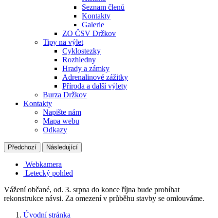
Seznam členů
Kontakty
Galerie
ZO ČSV Držkov
Tipy na výlet
Cyklostezky
Rozhledny
Hrady a zámky
Adrenalinové zážitky
Příroda a další výlety
Burza Držkov
Kontakty
Napište nám
Mapa webu
Odkazy
Předchozí
Následující
Webkamera
Letecký pohled
Vážení občané, od. 3. srpna do konce října bude probíhat
rekonstrukce návsi. Za omezení v průběhu stavby se omlouváme.
Úvodní stránka