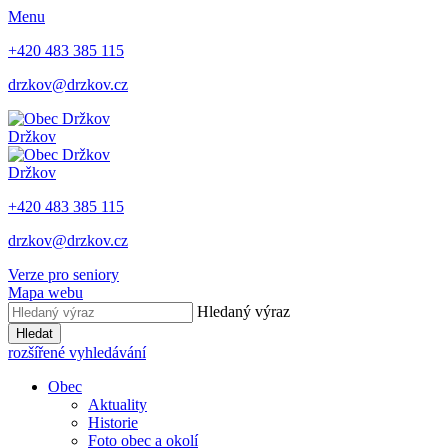
Menu
+420 483 385 115
drzkov@drzkov.cz
Držkov
Držkov
+420 483 385 115
drzkov@drzkov.cz
Verze pro seniory
Mapa webu
Hledaný výraz
Hledat
rozšířené vyhledávání
Obec
Aktuality
Historie
Foto obec a okolí