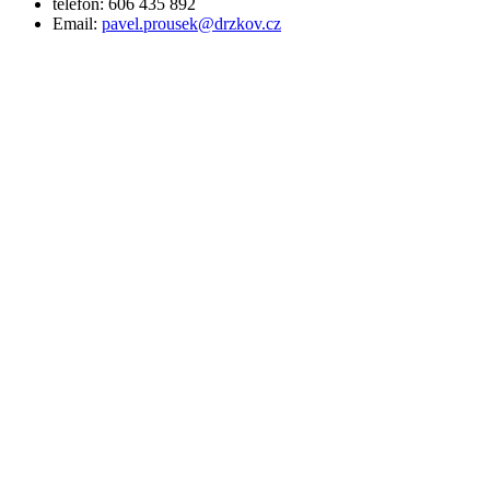
telefon: 606 435 892
Email:
pavel.prousek@drzkov.cz