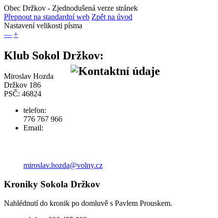
Obec Držkov
- Zjednodušená verze stránek
Přepnout na standardní web
Zpět na úvod
Nastavení velikosti písma
—
+
Klub Sokol Držkov:
Miroslav Hozda
Držkov 186
PSČ: 46824
telefon:
776 767 966
Email:
miroslav.hozda@volny.cz
Kroniky Sokola Držkov
Nahlédnutí do kronik po domluvě s Pavlem Prouskem.