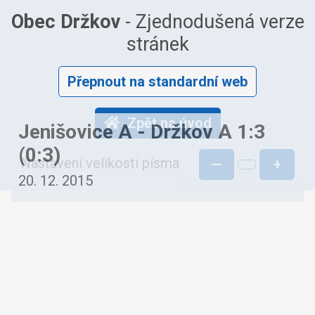
Obec Držkov
- Zjednodušená verze
stránek
Přepnout na standardní web
Zpět na úvod
Jenišovice A - Držkov A 1:3
(0:3)
Nastavení velikosti písma
—
+
20. 12. 2015