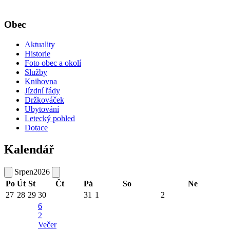
Obec
Aktuality
Historie
Foto obec a okolí
Služby
Knihovna
Jízdní řády
Držkováček
Ubytování
Letecký pohled
Dotace
Kalendář
Srpen
2026
Po
Út
St
Čt
Pá
So
Ne
27
28
29
30
31
1
2
6
2
Večer