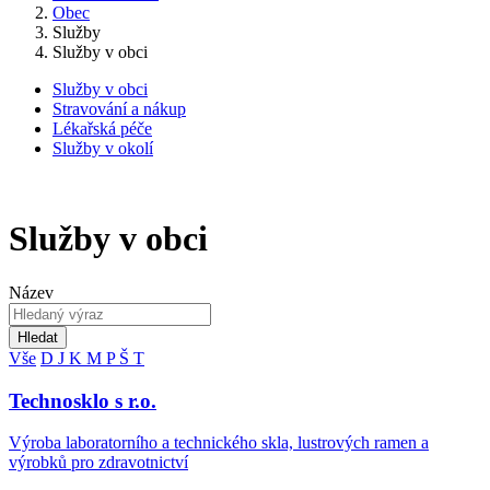
Obec
Služby
Služby v obci
Služby v obci
Stravování a nákup
Lékařská péče
Služby v okolí
Služby v obci
Název
Hledat
Vše
D
J
K
M
P
Š
T
Technosklo s r.o.
Výroba laboratorního a technického skla, lustrových ramen a
výrobků pro zdravotnictví