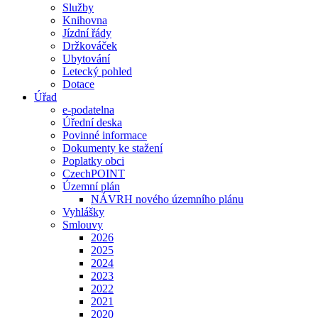
Služby
Knihovna
Jízdní řády
Držkováček
Ubytování
Letecký pohled
Dotace
Úřad
e-podatelna
Úřední deska
Povinné informace
Dokumenty ke stažení
Poplatky obci
CzechPOINT
Územní plán
NÁVRH nového územního plánu
Vyhlášky
Smlouvy
2026
2025
2024
2023
2022
2021
2020