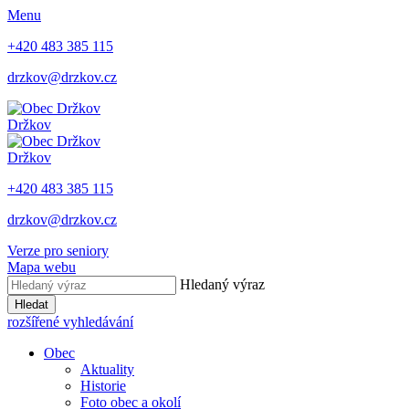
Menu
+420 483 385 115
drzkov@drzkov.cz
Držkov
Držkov
+420 483 385 115
drzkov@drzkov.cz
Verze pro seniory
Mapa webu
Hledaný výraz
Hledat
rozšířené vyhledávání
Obec
Aktuality
Historie
Foto obec a okolí