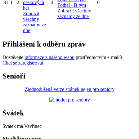
31
1
2
deskových
4
6
Fotbal - B tým
her
Zobrazit všechny
Zobrazit
záznamy ze dne
všechny
záznamy ze
dne
Přihlášení k odběru zpráv
Dostávejte
informace z našeho webu
prostřednictvím e-mailů
Chci se zaregistrovat
Senioři
Zjednodušená verze stránek nejen pro seniory
Svátek
Svátek má
Vavřinec