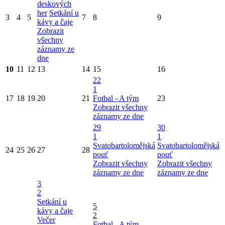
deskových
her
Setkání u
3
4
5
7
8
9
kávy a čaje
Zobrazit
všechny
záznamy ze
dne
10
11
12
13
14
15
16
22
1
17
18
19
20
21
Fotbal - A tým
23
Zobrazit všechny
záznamy ze dne
29
30
1
1
Svatobartolomějská
Svatobartolomějská
24
25
26
27
28
pouť
pouť
Zobrazit všechny
Zobrazit všechny
záznamy ze dne
záznamy ze dne
3
2
Setkání u
5
kávy a čaje
2
Večer
Fotbal - A tým