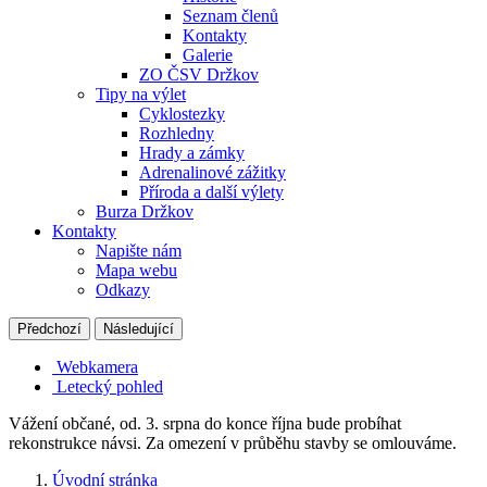
Seznam členů
Kontakty
Galerie
ZO ČSV Držkov
Tipy na výlet
Cyklostezky
Rozhledny
Hrady a zámky
Adrenalinové zážitky
Příroda a další výlety
Burza Držkov
Kontakty
Napište nám
Mapa webu
Odkazy
Předchozí
Následující
Webkamera
Letecký pohled
Vážení občané, od. 3. srpna do konce října bude probíhat
rekonstrukce návsi. Za omezení v průběhu stavby se omlouváme.
Úvodní stránka