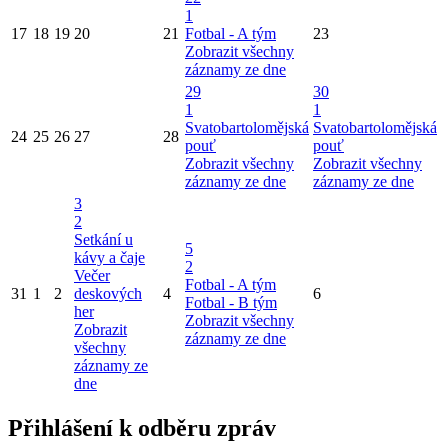
1
17
18
19
20
21
Fotbal - A tým
23
Zobrazit všechny
záznamy ze dne
29
30
1
1
Svatobartolomějská
Svatobartolomějská
24
25
26
27
28
pouť
pouť
Zobrazit všechny
Zobrazit všechny
záznamy ze dne
záznamy ze dne
3
2
Setkání u
5
kávy a čaje
2
Večer
Fotbal - A tým
31
1
2
deskových
4
6
Fotbal - B tým
her
Zobrazit všechny
Zobrazit
záznamy ze dne
všechny
záznamy ze
dne
Přihlášení k odběru zpráv