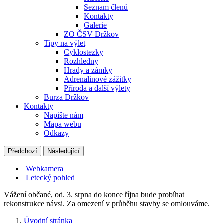
Seznam členů
Kontakty
Galerie
ZO ČSV Držkov
Tipy na výlet
Cyklostezky
Rozhledny
Hrady a zámky
Adrenalinové zážitky
Příroda a další výlety
Burza Držkov
Kontakty
Napište nám
Mapa webu
Odkazy
Předchozí
Následující
Webkamera
Letecký pohled
Vážení občané, od. 3. srpna do konce října bude probíhat
rekonstrukce návsi. Za omezení v průběhu stavby se omlouváme.
Úvodní stránka