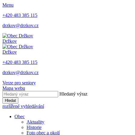
Menu
+420 483 385 115
drzkov@drzkov.cz
Držkov
Držkov
+420 483 385 115
drzkov@drzkov.cz
Verze pro seniory
Mapa webu
Hledaný výraz
Hledat
rozšířené vyhledávání
Obec
Aktuality
Historie
Foto obec a okolí