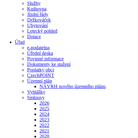
Služby
Knihovna
Jízdní řády
Držkováček
Ubytování
Letecký pohled
Dotace
Úřad
e-podatelna
Úřední deska
Povinné informace
Dokumenty ke stažení
Poplatky obci
CzechPOINT
Územní plán
NÁVRH nového územního plánu
Vyhlášky
Smlouvy
2026
2025
2024
2023
2022
2021
2020