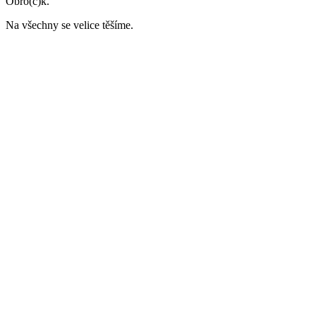
Obro(c)k.
Na všechny se velice těšíme.