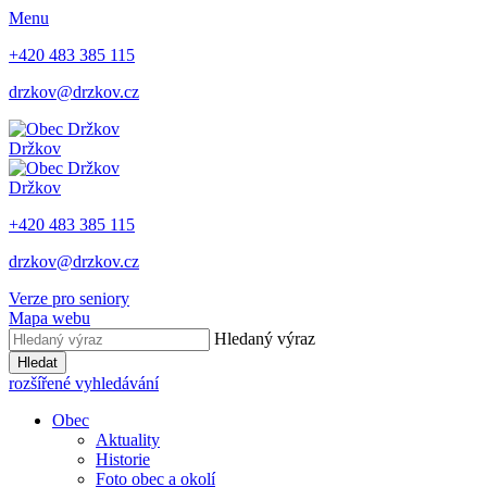
Menu
+420 483 385 115
drzkov@drzkov.cz
Držkov
Držkov
+420 483 385 115
drzkov@drzkov.cz
Verze pro seniory
Mapa webu
Hledaný výraz
Hledat
rozšířené vyhledávání
Obec
Aktuality
Historie
Foto obec a okolí