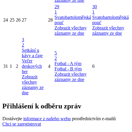
záznamy ze dne
29
30
1
1
Svatobartolomějská
Svatobartolomějská
24
25
26
27
28
pouť
pouť
Zobrazit všechny
Zobrazit všechny
záznamy ze dne
záznamy ze dne
3
2
Setkání u
5
kávy a čaje
2
Večer
Fotbal - A tým
31
1
2
deskových
4
6
Fotbal - B tým
her
Zobrazit všechny
Zobrazit
záznamy ze dne
všechny
záznamy ze
dne
Přihlášení k odběru zpráv
Dostávejte
informace z našeho webu
prostřednictvím e-mailů
Chci se zaregistrovat