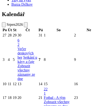
Tipy na výlet
Burza Držkov
Kalendář
Srpen
2026
Po
Út
St
Čt
Pá
So
Ne
27
28
29
30
31
1
2
6
2
Večer
deskových
her
Setkání u
3
4
5
7
8
9
kávy a čaje
Zobrazit
všechny
záznamy ze
dne
10
11
12
13
14
15
16
22
1
17
18
19
20
21
Fotbal - A tým
23
Zobrazit všechny