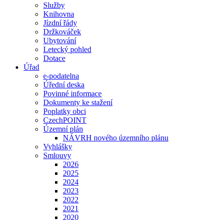
Služby
Knihovna
Jízdní řády
Držkováček
Ubytování
Letecký pohled
Dotace
Úřad
e-podatelna
Úřední deska
Povinné informace
Dokumenty ke stažení
Poplatky obci
CzechPOINT
Územní plán
NÁVRH nového územního plánu
Vyhlášky
Smlouvy
2026
2025
2024
2023
2022
2021
2020