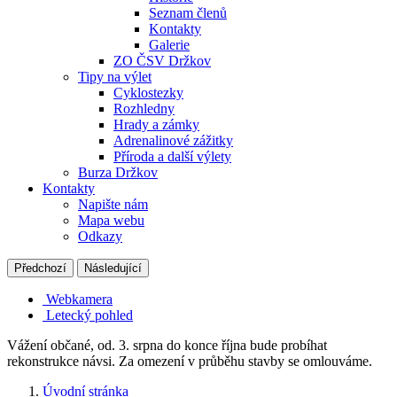
Seznam členů
Kontakty
Galerie
ZO ČSV Držkov
Tipy na výlet
Cyklostezky
Rozhledny
Hrady a zámky
Adrenalinové zážitky
Příroda a další výlety
Burza Držkov
Kontakty
Napište nám
Mapa webu
Odkazy
Předchozí
Následující
Webkamera
Letecký pohled
Vážení občané, od. 3. srpna do konce října bude probíhat
rekonstrukce návsi. Za omezení v průběhu stavby se omlouváme.
Úvodní stránka