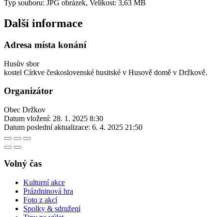
Typ souboru: JPG obrázek, Velikost: 3,63 MB
Další informace
Adresa místa konání
Husův sbor
kostel Církve československé husitské v Husově domě v Držkově.
Organizátor
Obec Držkov
Datum vložení:
28. 1. 2025 8:30
Datum poslední aktualizace:
6. 4. 2025 21:50
Volný čas
Kulturní akce
Prázdninová hra
Foto z akcí
Spolky & sdružení