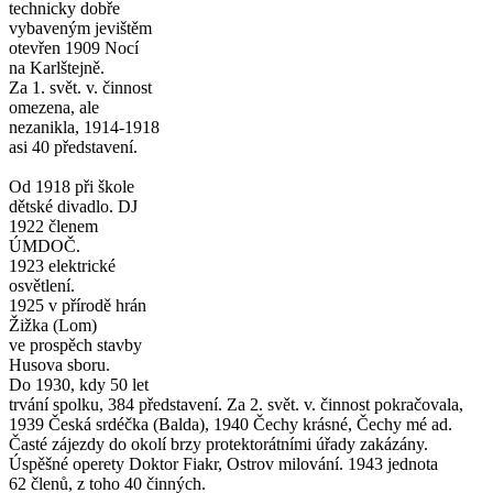
technicky dobře
vybaveným jevištěm
otevřen 1909 Nocí
na Karlštejně.
Za 1. svět. v. činnost
omezena, ale
nezanikla, 1914-1918
asi 40 představení.
Od 1918 při škole
dětské divadlo. DJ
1922 členem
ÚMDOČ.
1923 elektrické
osvětlení.
1925 v přírodě hrán
Žižka (Lom)
ve prospěch stavby
Husova sboru.
Do 1930, kdy 50 let
trvání spolku, 384 představení. Za 2. svět. v. činnost pokračovala,
1939 Česká srdéčka (Balda), 1940 Čechy krásné, Čechy mé ad.
Časté zájezdy do okolí brzy protektorátními úřady zakázány.
Úspěšné operety Doktor Fiakr, Ostrov milování. 1943 jednota
62 členů, z toho 40 činných.