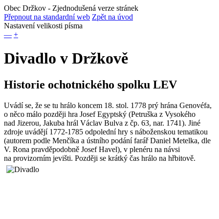
Obec Držkov
- Zjednodušená verze stránek
Přepnout na standardní web
Zpět na úvod
Nastavení velikosti písma
—
+
Divadlo v Držkově
Historie ochotnického spolku LEV
Uvádí se, že se tu hrálo koncem 18. stol. 1778 prý hrána Genovéfa,
o něco málo později hra Josef Egyptský (Petruška z Vysokého
nad Jizerou, Jakuba hrál Václav Bulva z čp. 63, nar. 1741). Jiné
zdroje uvádějí 1772-1785 odpolední hry s náboženskou tematikou
(autorem podle Menčíka a ústního podání farář Daniel Metelka, dle
V. Rona pravděpodobně Josef Havel), v plenéru na návsi
na provizorním jevišti. Později se krátký čas hrálo na hřbitově.