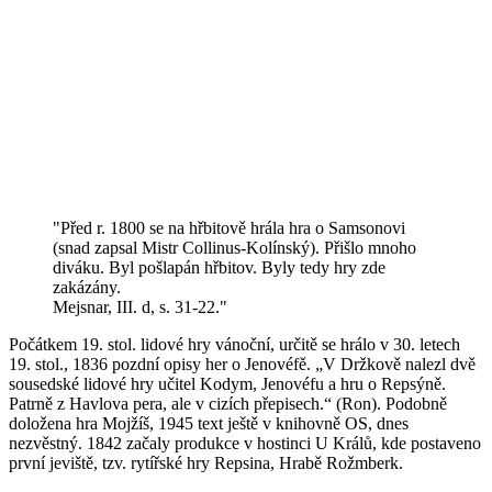
"Před r. 1800 se na hřbitově hrála hra o Samsonovi
(snad zapsal Mistr Collinus-Kolínský). Přišlo mnoho
diváku. Byl pošlapán hřbitov. Byly tedy hry zde
zakázány.
Mejsnar, III. d, s. 31-22."
Počátkem 19. stol. lidové hry vánoční, určitě se hrálo v 30. letech
19. stol., 1836 pozdní opisy her o Jenovéfě. „V Držkově nalezl dvě
sousedské lidové hry učitel Kodym, Jenovéfu a hru o Repsýně.
Patrně z Havlova pera, ale v cizích přepisech.“ (Ron). Podobně
doložena hra Mojžíš, 1945 text ještě v knihovně OS, dnes
nezvěstný. 1842 začaly produkce v hostinci U Králů, kde postaveno
první jeviště, tzv. rytířské hry Repsina, Hrabě Rožmberk.