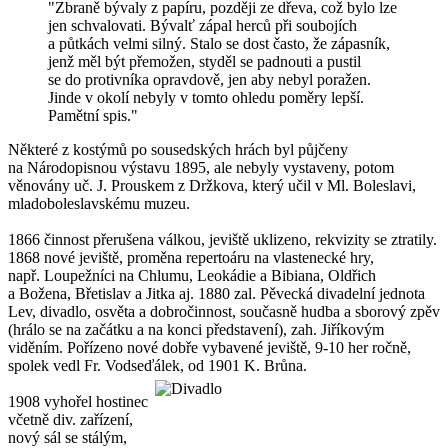
"Zbraně bývaly z papíru, později ze dřeva, což bylo lze
jen schvalovati. Bývalť zápal herců při soubojích
a půtkách velmi silný. Stalo se dost často, že zápasník,
jenž měl být přemožen, styděl se padnouti a pustil
se do protivníka opravdově, jen aby nebyl poražen.
Jinde v okolí nebyly v tomto ohledu poměry lepší.
Pamětní spis."
Některé z kostýmů po sousedských hrách byl půjčeny
na Národopisnou výstavu 1895, ale nebyly vystaveny, potom
věnovány uč. J. Prouskem z Držkova, který učil v Ml. Boleslavi,
mladoboleslavskému muzeu.
1866 činnost přerušena válkou, jeviště uklizeno, rekvizity se ztratily.
1868 nové jeviště, proměna repertoáru na vlastenecké hry,
např. Loupežníci na Chlumu, Leokádie a Bibiana, Oldřich
a Božena, Břetislav a Jitka aj. 1880 zal. Pěvecká divadelní jednota
Lev, divadlo, osvěta a dobročinnost, současně hudba a sborový zpěv
(hrálo se na začátku a na konci představení), zah. Jiříkovým
viděním. Pořízeno nové dobře vybavené jeviště, 9-10 her ročně,
spolek vedl Fr. Vodseďálek, od 1901 K. Brůna.
1908 vyhořel hostinec
včetně div. zařízení,
nový sál se stálým,