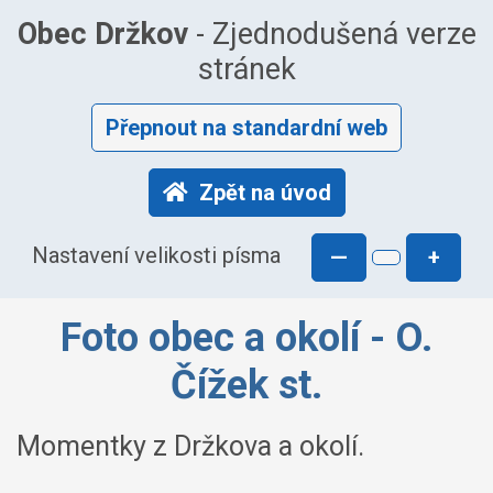
Obec Držkov
- Zjednodušená verze
stránek
Přepnout na standardní web
Zpět na úvod
Nastavení velikosti písma
—
+
Foto obec a okolí - O.
Čížek st.
Momentky z Držkova a okolí.