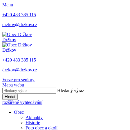
Menu
+420 483 385 115
drzkov@drzkov.cz
Držkov
Držkov
+420 483 385 115
drzkov@drzkov.cz
Verze pro seniory
Mapa webu
Hledaný výraz
Hledat
rozšířené vyhledávání
Obec
Aktuality
Historie
Foto obec a okolí