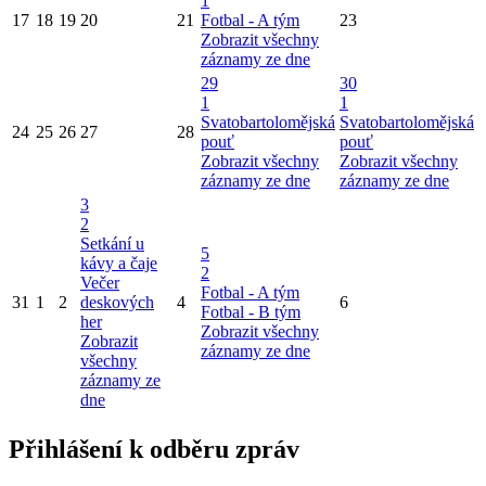
1
17
18
19
20
21
Fotbal - A tým
23
Zobrazit všechny
záznamy ze dne
29
30
1
1
Svatobartolomějská
Svatobartolomějská
24
25
26
27
28
pouť
pouť
Zobrazit všechny
Zobrazit všechny
záznamy ze dne
záznamy ze dne
3
2
Setkání u
5
kávy a čaje
2
Večer
Fotbal - A tým
31
1
2
deskových
4
6
Fotbal - B tým
her
Zobrazit všechny
Zobrazit
záznamy ze dne
všechny
záznamy ze
dne
Přihlášení k odběru zpráv