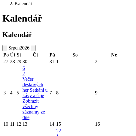
Kalendář
Kalendář
Kalendář
Srpen
2026
Po
Út
St
Čt
Pá
So
Ne
27
28
29
30
31
1
2
6
2
Večer
deskových
her
Setkání u
3
4
5
7
8
9
kávy a čaje
Zobrazit
všechny
záznamy ze
dne
10
11
12
13
14
15
16
22