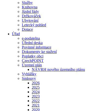
Služby
Knihovna
Jízdní řády
Držkováček
Ubytování
Letecký pohled
Dotace
Úřad
e-podatelna
Úřední deska
Povinné informace
Dokumenty ke stažení
Poplatky obci
CzechPOINT
Územní plán
NÁVRH nového územního plánu
Vyhlášky
Smlouvy
2026
2025
2024
2023
2022
2021
2020