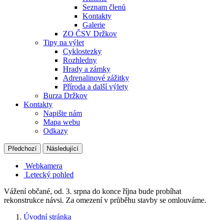
Seznam členů
Kontakty
Galerie
ZO ČSV Držkov
Tipy na výlet
Cyklostezky
Rozhledny
Hrady a zámky
Adrenalinové zážitky
Příroda a další výlety
Burza Držkov
Kontakty
Napište nám
Mapa webu
Odkazy
Předchozí
Následující
Webkamera
Letecký pohled
Vážení občané, od. 3. srpna do konce října bude probíhat
rekonstrukce návsi. Za omezení v průběhu stavby se omlouváme.
Úvodní stránka